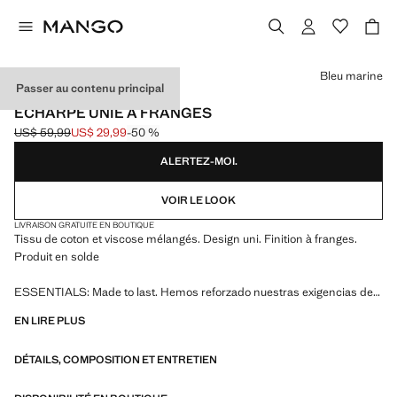
Choisissez une couleur
Bleu marine
Passer au contenu principal
ESSENTIALS
ÉCHARPE UNIE À FRANGES
US$ 59,99
US$ 29,99
-50 %
Prix initial barré [US$ 59,99 ]
Prix actuel [US$ 29,99 ]
ALERTEZ-MOI.
VOIR LE LOOK
LIVRAISON GRATUITE EN BOUTIQUE
Tissu de coton et viscose mélangés. Design uni. Finition à franges.
Produit en solde
ESSENTIALS: Made to last. Hemos reforzado nuestras exigencias de
calidad añadiendo nuevas pruebas de resistencia a nuestras prendas.
EN LIRE PLUS
Diseñadas considerando cuidadosamente su confección, son todavía
más durables, versátiles y atemporales
DÉTAILS, COMPOSITION ET ENTRETIEN
180.0x33.0 cm