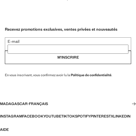
Recevez promotions exclusives, ventes privées et nouveautés
E-mail
M’INSCRIRE
En vous inscrivant, vous confirmez avoir lu la
Politique de confidentialité
.
MADAGASCAR
·
FRANÇAIS
INSTAGRAM
FACEBOOK
YOUTUBE
TIKTOK
SPOTIFY
PINTEREST
X
LINKEDIN
AIDE