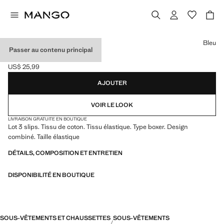
Choisissez une couleur
Bleu
Passer au contenu principal
LOT 3 SLIPS COMBINÉS
US$ 25,99
Prix actuel [US$ 25,99 ]
AJOUTER
VOIR LE LOOK
LIVRAISON GRATUITE EN BOUTIQUE
Lot 3 slips. Tissu de coton. Tissu élastique. Type boxer. Design
combiné. Taille élastique
DÉTAILS, COMPOSITION ET ENTRETIEN
DISPONIBILITÉ EN BOUTIQUE
SOUS-VÊTEMENTS ET CHAUSSETTES
SOUS-VÊTEMENTS