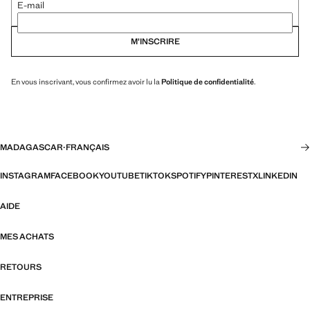
E-mail
M’INSCRIRE
En vous inscrivant, vous confirmez avoir lu la
Politique de confidentialité
.
MADAGASCAR
·
FRANÇAIS
INSTAGRAM
FACEBOOK
YOUTUBE
TIKTOK
SPOTIFY
PINTEREST
X
LINKEDIN
AIDE
MES ACHATS
RETOURS
ENTREPRISE