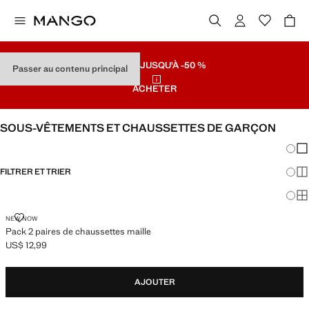
SOLDES
JUSQU'À -50 %
Passer au contenu principal
ACHETER
SOUS-VÊTEMENTS ET CHAUSSETTES DE GARÇON
Chang
Aff
FILTRER ET TRIER
Aff
Af
PACK 2 PAIRES DE CHAUSSETTES MAILLE
NEW NOW
Pack 2 paires de chaussettes maille
US$ 12,99
Prix actuel [US$ 12,99 ]
AJOUTER