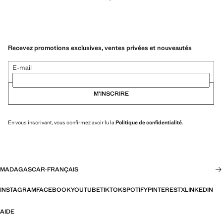
Recevez promotions exclusives, ventes privées et nouveautés
E-mail
M’INSCRIRE
En vous inscrivant, vous confirmez avoir lu la
Politique de confidentialité
.
MADAGASCAR
·
FRANÇAIS
INSTAGRAM
FACEBOOK
YOUTUBE
TIKTOK
SPOTIFY
PINTEREST
X
LINKEDIN
AIDE