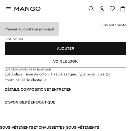
Choisissez une couleur
Gris anthracite
Passer au contenu principal
LOT 3 SLIPS COMBINÉS
US$ 25,99
Prix actuel [US$ 25,99 ]
AJOUTER
VOIR LE LOOK
LIVRAISON GRATUITE EN BOUTIQUE
Lot 3 slips. Tissu de coton. Tissu élastique. Type boxer. Design
combiné. Taille élastique
DÉTAILS, COMPOSITION ET ENTRETIEN
DISPONIBILITÉ EN BOUTIQUE
SOUS-VÊTEMENTS ET CHAUSSETTES
SOUS-VÊTEMENTS