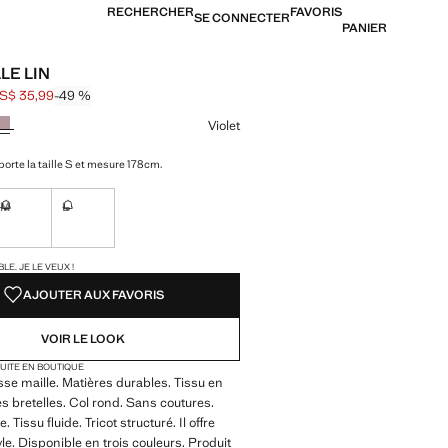
RECHERCHER
FAVORIS
SE CONNECTER
PANIER
LE LIN
S$ 35,99
-49 %
barré [US$ 69,99 ]
[US$ 35,99 ]
ne couleur
Violet
orte la taille S et mesure 178cm.
M
L
ible. Je le veux !
Non disponible. Je le veux !
Non disponible. Je le veux !
TÉS !
LE. JE LE VEUX !
AJOUTER AUX FAVORIS
VOIR LE LOOK
TUITE EN BOUTIQUE
sse maille. Matières durables. Tissu en
nes bretelles. Col rond. Sans coutures.
 Tissu fluide. Tricot structuré. Il offre
yle. Disponible en trois couleurs. Produit