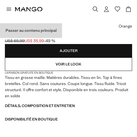
Choisissez une couleur
Orange
Passer au contenu principal
TOP MAILLE LIN
US$ 69,99
US$ 35,99
-49 %
Prix initial barré [US$ 69,99 ]
Prix actuel [US$ 35,99 ]
AJOUTER
VOIR LE LOOK
LIVRAISON GRATUITE EN BOUTIQUE
Tissu en grosse maille. Matières durables. Tissu en lin. Top à fines
bretelles. Col rond. Sans coutures. Coupe longue. Tissu fluide. Tricot
structuré. Il offre confort et style. Disponible en trois couleurs. Produit
en solde
DÉTAILS, COMPOSITION ET ENTRETIEN
DISPONIBILITÉ EN BOUTIQUE