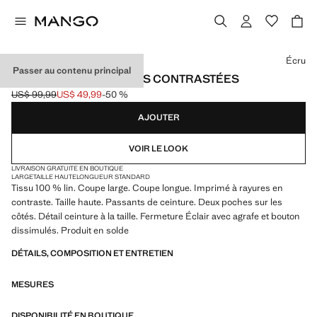
Choisissez une couleur
Écru
Passer au contenu principal
PANTALON LIN RAYURES CONTRASTÉES
US$ 99,99
US$ 49,99
-50 %
Prix initial barré [US$ 99,99 ]
Prix actuel [US$ 49,99 ]
AJOUTER
VOIR LE LOOK
LIVRAISON GRATUITE EN BOUTIQUE
LARGE
TAILLE HAUTE
LONGUEUR STANDARD
Tissu 100 % lin. Coupe large. Coupe longue. Imprimé à rayures en
contraste. Taille haute. Passants de ceinture. Deux poches sur les
côtés. Détail ceinture à la taille. Fermeture Éclair avec agrafe et bouton
dissimulés. Produit en solde
DÉTAILS, COMPOSITION ET ENTRETIEN
MESURES
DISPONIBILITÉ EN BOUTIQUE