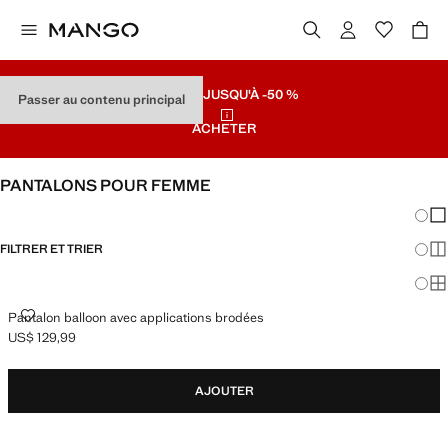
SOLDES
JUSQU'À -50 %
Passer au contenu principal
ACHETER
PANTALONS POUR FEMME
Chang
Aff
FILTRER ET TRIER
Aff
Af
PANTALON BALLOON AVEC APPLICATIONS BRODÉES
Pantalon balloon avec applications brodées
US$ 129,99
Prix actuel [US$ 129,99 ]
AJOUTER