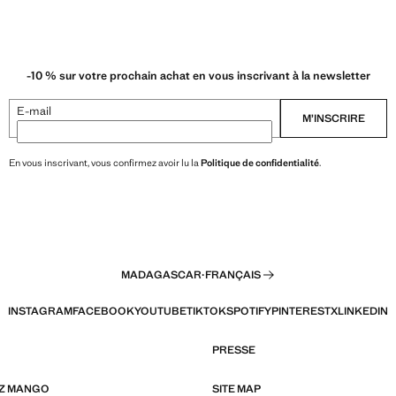
-10 % sur votre prochain achat en vous inscrivant à la newsletter
E-mail
M’INSCRIRE
En vous inscrivant, vous confirmez avoir lu la
Politique de confidentialité
.
MADAGASCAR
·
FRANÇAIS
INSTAGRAM
FACEBOOK
YOUTUBE
TIKTOK
SPOTIFY
PINTEREST
X
LINKEDIN
PRESSE
EZ MANGO
SITE MAP