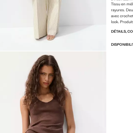
Tissu en mé
rayures. Deu
avec crochet
look. Produi
DÉTAILS, C
DISPONIBIL