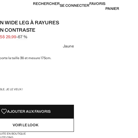
RECHERCHER
FAVORIS
SE CONNECTER
PANIER
N WIDE LEG À RAYURES
EN CONTRASTE
S$ 29,99
-67 %
barré [US$ 89,99 ]
[US$ 29,99 ]
ne couleur
Jaune
orte la taille 36 et mesure 175cm.
TÉS !
LE. JE LE VEUX !
AJOUTER AUX FAVORIS
VOIR LE LOOK
TUITE EN BOUTIQUE
AUTE
LONG