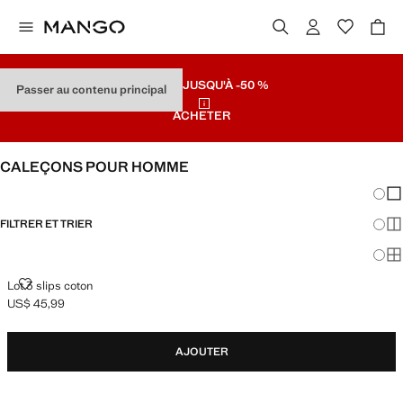
SOLDES
JUSQU'À -50 %
Passer au contenu principal
ACHETER
CALEÇONS POUR HOMME
Chang
Aff
FILTRER ET TRIER
Aff
Af
LOT 3 SLIPS COTON
Lot 3 slips coton
US$ 45,99
Prix actuel [US$ 45,99 ]
AJOUTER