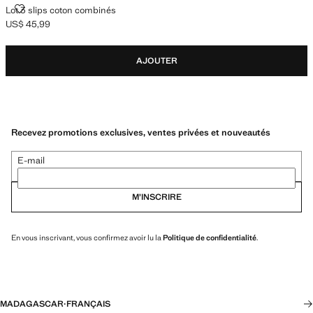
LOT 3 SLIPS COTON COMBINÉS
Lot 3 slips coton combinés
US$ 45,99
Prix actuel [US$ 45,99 ]
AJOUTER
Recevez promotions exclusives, ventes privées et nouveautés
E-mail
M’INSCRIRE
En vous inscrivant, vous confirmez avoir lu la
Politique de confidentialité
.
MADAGASCAR
·
FRANÇAIS