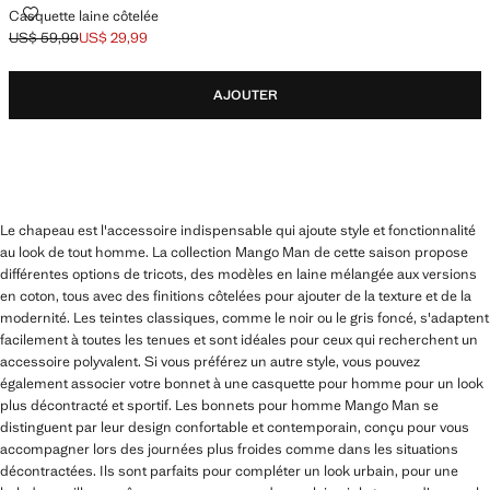
CASQUETTE LAINE CÔTELÉE
Casquette laine côtelée
US$ 59,99
US$ 29,99
Prix initial barré [US$ 59,99 ]
Prix actuel [US$ 29,99 ]
AJOUTER
Le chapeau est l'accessoire indispensable qui ajoute style et fonctionnalité
au look de tout homme. La collection Mango Man de cette saison propose
différentes options de tricots, des modèles en laine mélangée aux versions
en coton, tous avec des finitions côtelées pour ajouter de la texture et de la
modernité. Les teintes classiques, comme le noir ou le gris foncé, s'adaptent
facilement à toutes les tenues et sont idéales pour ceux qui recherchent un
accessoire polyvalent. Si vous préférez un autre style, vous pouvez
également associer votre bonnet à une casquette pour homme pour un look
plus décontracté et sportif. Les bonnets pour homme Mango Man se
distinguent par leur design confortable et contemporain, conçu pour vous
accompagner lors des journées plus froides comme dans les situations
décontractées. Ils sont parfaits pour compléter un look urbain, pour une