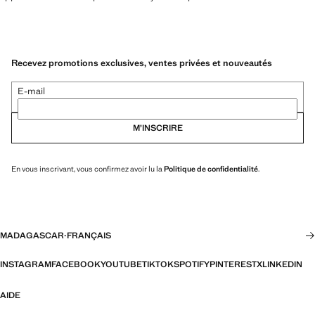
Recevez promotions exclusives, ventes privées et nouveautés
E-mail
M’INSCRIRE
En vous inscrivant, vous confirmez avoir lu la
Politique de confidentialité
.
MADAGASCAR
·
FRANÇAIS
INSTAGRAM
FACEBOOK
YOUTUBE
TIKTOK
SPOTIFY
PINTEREST
X
LINKEDIN
AIDE