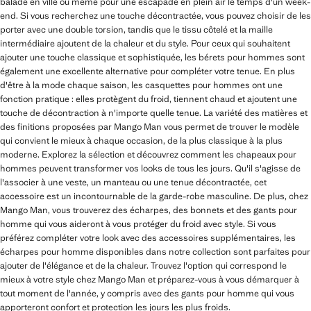
balade en ville ou même pour une escapade en plein air le temps d'un week-
end. Si vous recherchez une touche décontractée, vous pouvez choisir de les
porter avec une double torsion, tandis que le tissu côtelé et la maille
intermédiaire ajoutent de la chaleur et du style. Pour ceux qui souhaitent
ajouter une touche classique et sophistiquée, les bérets pour hommes sont
également une excellente alternative pour compléter votre tenue. En plus
d'être à la mode chaque saison, les casquettes pour hommes ont une
fonction pratique : elles protègent du froid, tiennent chaud et ajoutent une
touche de décontraction à n'importe quelle tenue. La variété des matières et
des finitions proposées par Mango Man vous permet de trouver le modèle
qui convient le mieux à chaque occasion, de la plus classique à la plus
moderne. Explorez la sélection et découvrez comment les chapeaux pour
hommes peuvent transformer vos looks de tous les jours. Qu'il s'agisse de
l'associer à une veste, un manteau ou une tenue décontractée, cet
accessoire est un incontournable de la garde-robe masculine. De plus, chez
Mango Man, vous trouverez des écharpes, des bonnets et des gants pour
homme qui vous aideront à vous protéger du froid avec style. Si vous
préférez compléter votre look avec des accessoires supplémentaires, les
écharpes pour homme disponibles dans notre collection sont parfaites pour
ajouter de l'élégance et de la chaleur. Trouvez l'option qui correspond le
mieux à votre style chez Mango Man et préparez-vous à vous démarquer à
tout moment de l'année, y compris avec des gants pour homme qui vous
apporteront confort et protection les jours les plus froids.