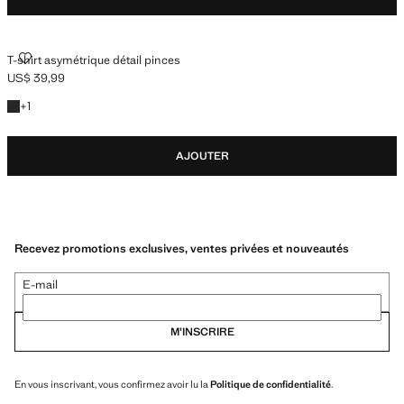
T-SHIRT ASYMÉTRIQUE DÉTAIL PINCES
T-shirt asymétrique détail pinces
US$ 39,99
Prix actuel [US$ 39,99 ]
+1 couleur
+
1
AJOUTER
Recevez promotions exclusives, ventes privées et nouveautés
E-mail
M’INSCRIRE
En vous inscrivant, vous confirmez avoir lu la
Politique de confidentialité
.