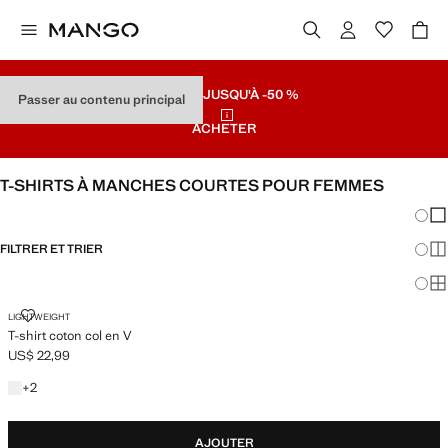
SOLDES
JUSQU'À -50 %
Passer au contenu principal
ACHETER
T-SHIRTS À MANCHES COURTES POUR FEMMES
Chang
Aff
FILTRER ET TRIER
Aff
DISPONIBLE PLUS
Af
T-SHIRT COTON COL EN V
LIGHTWEIGHT
T-shirt coton col en V
US$ 22,99
Prix actuel [US$ 22,99 ]
+2 couleurs
+
2
AJOUTER