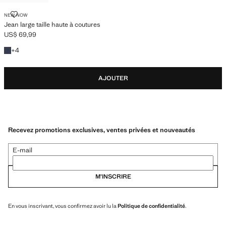
JEAN LARGE TAILLE HAUTE À COUTURES
NEW NOW
Jean large taille haute à coutures
US$ 69,99
Prix actuel [US$ 69,99 ]
+4 couleurs
+
4
AJOUTER
Recevez promotions exclusives, ventes privées et nouveautés
E-mail
M’INSCRIRE
En vous inscrivant, vous confirmez avoir lu la
Politique de confidentialité
.