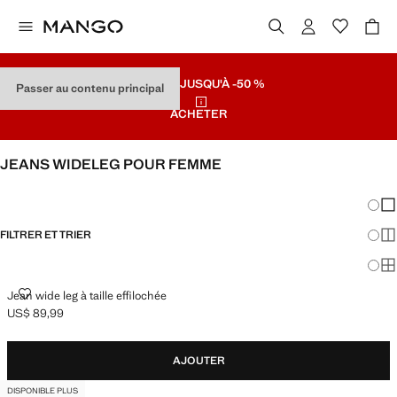
SOLDES
JUSQU'À -50 %
Passer au contenu principal
ACHETER
JEANS WIDELEG POUR FEMME
VOIR TOUT
WIDE LEG
Chang
Aff
FILTRER ET TRIER
Aff
Af
JEAN WIDE LEG À TAILLE EFFILOCHÉE
Jean wide leg à taille effilochée
US$ 89,99
Prix actuel [US$ 89,99 ]
AJOUTER
DISPONIBLE PLUS