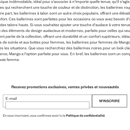
sique indémodable, idéal pour s'associer à n'importe quelle tenue, qu'il s'agi
les qui recherchent une touche de couleur et de distinction, les ballerines r
re part, les ballerines à talon sont un autre choix populaire, offrant une élévat
onfort. Ces ballerines sont parfaites pour les occasions où vous avez besoin
 des talons hauts. Si vous souhaitez ajouter une touche d'audace à votre tenue,
t des éléments de design audacieux et modernes, parfaits pour celles qui ve
nt partie de la collection, offrant une durabilité et un confort supérieurs, idé
de soirée et aux bottes pour femmes, les ballerines pour femmes de Mango o
tes les situations. Que vous recherchiez des ballerines noires pour un look cl
nce, Mango a l'option parfaite pour vous. En bref, les ballerines sont un comp
toute femme.
Recevez promotions exclusives, ventes privées et nouveautés
E-mail
M’INSCRIRE
En vous inscrivant, vous confirmez avoir lu la
Politique de confidentialité
.