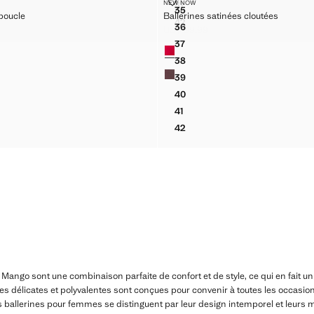
SUÈDE BOUCLE
BALLERINES SATINÉES CLOUTÉ
NEW NOW
41
Tailles
35
 CUIR NŒUD
BALLERINES CUIR LANIÈRE
boucle
Ballerines satinées cloutées
S SUÈDE BOUCLE
BALLERINES SATINÉES CLOU
42
36
S CUIR NŒUD
BALLERINES CUIR LANIÈRE
US$ 99,99
S SUÈDE BOUCLE
BALLERINES SATINÉES CLOU
9,99 ]
Prix actuel [US$ 99,99 ]
37
Couleurs
 SUÈDE BOUCLE
BALLERINES SATINÉES CLOU
38
S SUÈDE BOUCLE
BALLERINES SATINÉES CLOU
39
S SUÈDE BOUCLE
BALLERINES SATINÉES CLOU
40
S SUÈDE BOUCLE
BALLERINES SATINÉES CLOU
41
 SUÈDE BOUCLE
BALLERINES SATINÉES CLOU
42
S SUÈDE BOUCLE
BALLERINES SATINÉES CLOU
Mango sont une combinaison parfaite de confort et de style, ce qui en fait 
es délicates et polyvalentes sont conçues pour convenir à toutes les occasio
ballerines pour femmes se distinguent par leur design intemporel et leurs ma