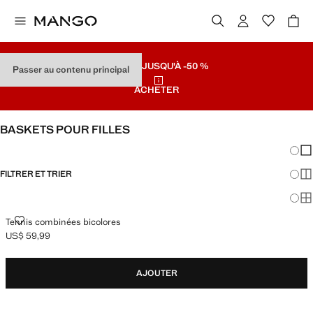
SOLDES
JUSQU'À -50 %
Passer au contenu principal
ACHETER
BASKETS POUR FILLES
Chang
Aff
FILTRER ET TRIER
Aff
Af
TENNIS COMBINÉES BICOLORES
Tennis combinées bicolores
US$ 59,99
Prix actuel [US$ 59,99 ]
AJOUTER