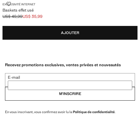
BASKETS EFFET USÉ
EXCLUSIVITÉ INTERNET
Baskets effet usé
US$ 49,99
US$ 35,99
Prix initial barré [US$ 49,99 ]
Prix actuel [US$ 35,99 ]
AJOUTER
Recevez promotions exclusives, ventes privées et nouveautés
E-mail
M’INSCRIRE
En vous inscrivant, vous confirmez avoir lu la
Politique de confidentialité
.