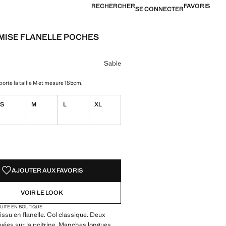
RECHERCHER
FAVORIS
SE CONNECTER
ISE FLANELLE POCHES
D
[749,00 MAD ]
ne couleur
le sélectionnée
Sable
orte la taille M et mesure 185cm.
S
M
L
XL
TÉS !
LE. JE LE VEUX !
AJOUTER AUX FAVORIS
VOIR LE LOOK
TUITE EN BOUTIQUE
Tissu en flanelle. Col classique. Deux
ées sur la poitrine. Manches longues.