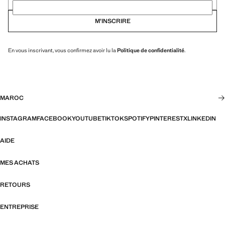
M’INSCRIRE
En vous inscrivant, vous confirmez avoir lu la
Politique de confidentialité
.
MAROC
INSTAGRAM
FACEBOOK
YOUTUBE
TIKTOK
SPOTIFY
PINTEREST
X
LINKEDIN
AIDE
MES ACHATS
RETOURS
ENTREPRISE