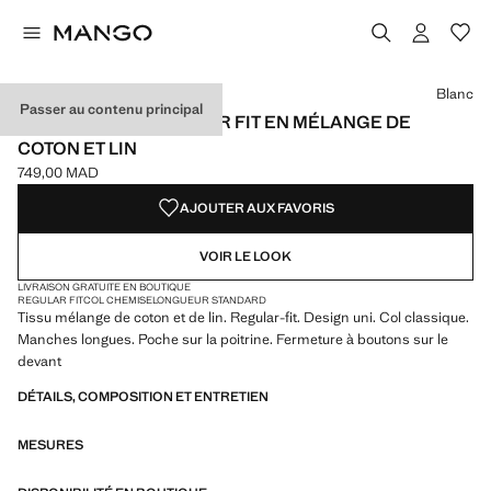
Choisissez une couleur
Couleur Blanc sélectionnée
Blanc
Passer au contenu principal
SURCHEMISE REGULAR FIT EN MÉLANGE DE
COTON ET LIN
749,00 MAD
Prix actuel [749,00 MAD ]
AJOUTER AUX FAVORIS
VOIR LE LOOK
LIVRAISON GRATUITE EN BOUTIQUE
REGULAR FIT
COL CHEMISE
LONGUEUR STANDARD
Tissu mélange de coton et de lin. Regular-fit. Design uni. Col classique.
Manches longues. Poche sur la poitrine. Fermeture à boutons sur le
devant
DÉTAILS, COMPOSITION ET ENTRETIEN
MESURES