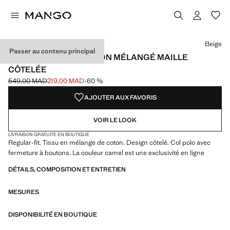
Choisissez une couleur
Couleur Bleu marine foncé
Couleur Beige sélectionnée
Couleur Marron moyen
Beige
Passer au contenu principal
PULL-OVER POLO COTON MÉLANGÉ MAILLE
CÔTELÉE
549,00 MAD
219,00 MAD
-60 %
Prix initial barré [549,00 MAD ]
Prix actuel [219,00 MAD ]
AJOUTER AUX FAVORIS
VOIR LE LOOK
LIVRAISON GRATUITE EN BOUTIQUE
Regular-fit. Tissu en mélange de coton. Design côtelé. Col polo avec
fermeture à boutons. La couleur camel est une exclusivité en ligne
DÉTAILS, COMPOSITION ET ENTRETIEN
MESURES
DISPONIBILITÉ EN BOUTIQUE