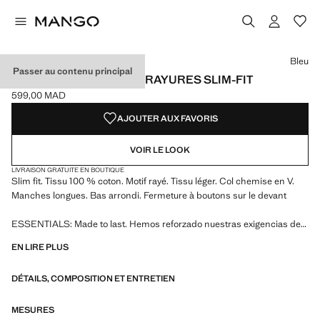
Choisissez une couleur
Couleur Gris
Couleur Bleu ciel
Couleur Bleu sélectionnée
Bleu
Passer au contenu principal
CHEMISE 100 % COTON RAYURES SLIM-FIT
599,00 MAD
Prix actuel [599,00 MAD ]
AJOUTER AUX FAVORIS
VOIR LE LOOK
LIVRAISON GRATUITE EN BOUTIQUE
Slim fit. Tissu 100 % coton. Motif rayé. Tissu léger. Col chemise en V.
Manches longues. Bas arrondi. Fermeture à boutons sur le devant
ESSENTIALS: Made to last. Hemos reforzado nuestras exigencias de
calidad añadiendo nuevas pruebas de resistencia a nuestras prendas.
EN LIRE PLUS
Diseñadas considerando cuidadosamente su confección, son todavía
más durables, versátiles y atemporales
DÉTAILS, COMPOSITION ET ENTRETIEN
MESURES