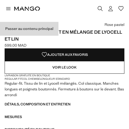
Choisissez une couleur
Couleur Bleu marine foncé
Couleur Sable
Couleur Rose pastel sélectionnée
Rose pastel
Passer au contenu principal
PANTALON REGULAR FIT EN MÉLANGE DE LYOCELL
ET LIN
599,00 MAD
Prix actuel [599,00 MAD ]
AJOUTER AUX FAVORIS
VOIR LE LOOK
LIVRAISON GRATUITE EN BOUTIQUE
REGULAR FIT
COL CHEMISE
LONGUEUR STANDARD
Regular-fit. Tissu de lin et Lyocell mélangés. Col classique. Manches
longues et poignets boutonnés. Fermeture à boutons sur le devant. Bas
arrondi
DÉTAILS, COMPOSITION ET ENTRETIEN
MESURES