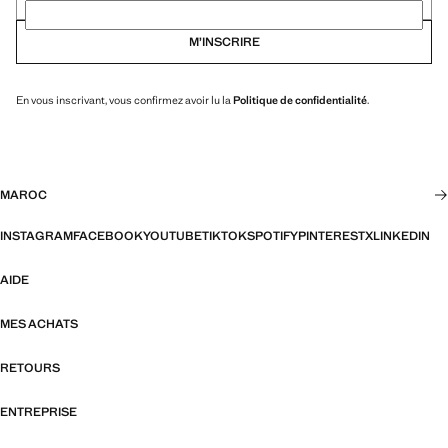
M’INSCRIRE
En vous inscrivant, vous confirmez avoir lu la
Politique de confidentialité
.
MAROC
INSTAGRAM
FACEBOOK
YOUTUBE
TIKTOK
SPOTIFY
PINTEREST
X
LINKEDIN
AIDE
MES ACHATS
RETOURS
ENTREPRISE