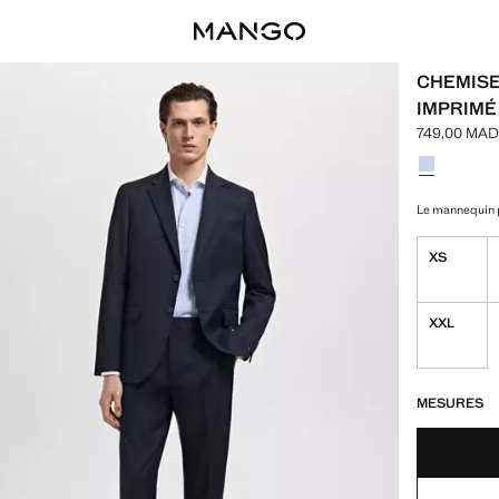
CHEMISE
IMPRIMÉ
749,00 MA
Prix actuel 
Choisissez u
Couleur Bleu
Le mannequin p
XS
XXL
DERNIÈRES UNI
NON DISPONIB
MESURES