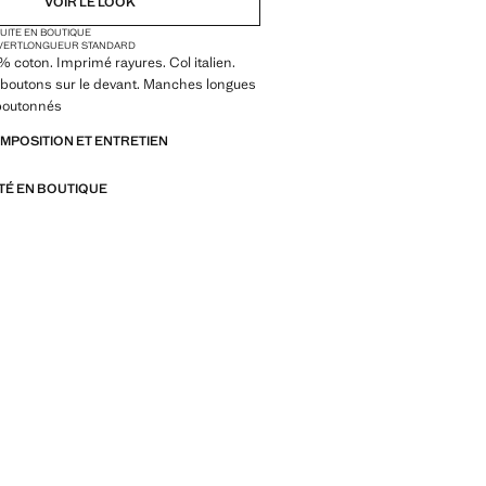
VOIR LE LOOK
TUITE EN BOUTIQUE
VERT
LONGUEUR STANDARD
 % coton. Imprimé rayures. Col italien.
 boutons sur le devant. Manches longues
 boutonnés
OMPOSITION ET ENTRETIEN
ITÉ EN BOUTIQUE