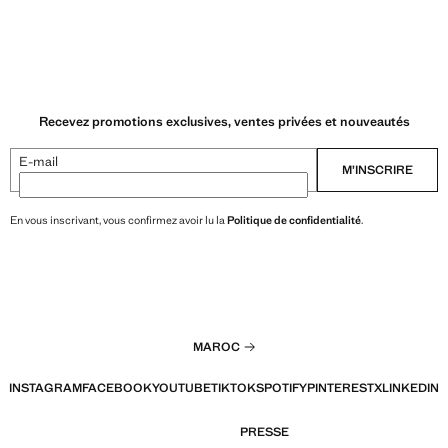
Recevez promotions exclusives, ventes privées et nouveautés
E-mail
M’INSCRIRE
En vous inscrivant, vous confirmez avoir lu la
Politique de confidentialité
.
MAROC
INSTAGRAM
FACEBOOK
YOUTUBE
TIKTOK
SPOTIFY
PINTEREST
X
LINKEDIN
PRESSE