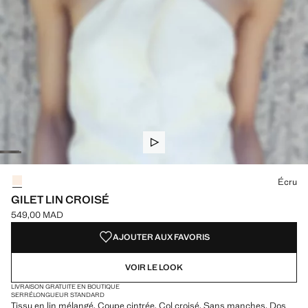
Choisissez une couleur
Écru
GILET LIN CROISÉ
549,00 MAD
Prix actuel [549,00 MAD ]
AJOUTER AUX FAVORIS
VOIR LE LOOK
LIVRAISON GRATUITE EN BOUTIQUE
SERRÉ
LONGUEUR STANDARD
Tissu en lin mélangé. Coupe cintrée. Col croisé. Sans manches. Dos