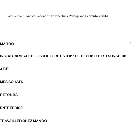
En vous inscrivant, vous confirmez avoir lu la
Politique de confidentialité
.
MAROC
INSTAGRAM
FACEBOOK
YOUTUBE
TIKTOK
SPOTIFY
PINTEREST
X
LINKEDIN
AIDE
MES ACHATS
RETOURS
ENTREPRISE
TRAVAILLER CHEZ MANGO