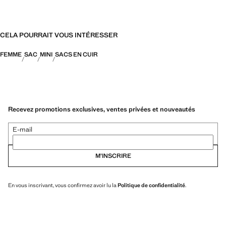
34.0x33.0x14.0 cm (Long x Grand x Large)
CELA POURRAIT VOUS INTÉRESSER
FEMME
SAC
MINI
SACS EN CUIR
Recevez promotions exclusives, ventes privées et nouveautés
E-mail
M’INSCRIRE
En vous inscrivant, vous confirmez avoir lu la
Politique de confidentialité
.