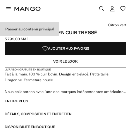
Choisissez une couleur
Couleur Citron vert sélectionnée
Citron vert
Passer au contenu principal
SAC À MAIN FAIT MAIN EN CUIR TRESSÉ
3.799,00 MAD
Prix actuel [3.799,00 MAD ]
AJOUTER AUX FAVORIS
VOIR LE LOOK
LIVRAISON GRATUITE EN BOUTIQUE
Fait à la main. 100 % cuir bovin. Design entrelacé. Petite taille.
Dragonne. Fermeture nouée
Nous collaborons avec l’une des marques indépendantes américaines
les plus singulières pour donner vie à une collection estivale à l’énergie
EN LIRE PLUS
audacieuse, où praticité et esthétique coexistent en parfait équilibre.
ECKHAUS LATTA x MANGO présente des silhouettes légères,
DÉTAILS, COMPOSITION ET ENTRETIEN
marquées par le layering et une approche conceptuelle, qui célèbrent
l’expression personnelle aussi bien au quotidien en milieu urbain que
lors d’occasions plus spéciales
DISPONIBILITÉ EN BOUTIQUE