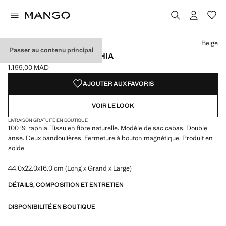
Choisissez une couleur
Couleur Beige sélectionnée
Beige
Passer au contenu principal
SAC CABAS 100 % RAPHIA
1.199,00 MAD
Prix actuel [1.199,00 MAD ]
AJOUTER AUX FAVORIS
VOIR LE LOOK
LIVRAISON GRATUITE EN BOUTIQUE
100 % raphia. Tissu en fibre naturelle. Modèle de sac cabas. Double
anse. Deux bandoulières. Fermeture à bouton magnétique. Produit en
solde
44.0x22.0x16.0 cm (Long x Grand x Large)
DÉTAILS, COMPOSITION ET ENTRETIEN
DISPONIBILITÉ EN BOUTIQUE