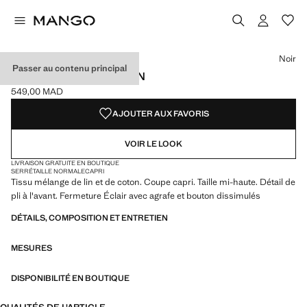
Choisissez une couleur
Couleur Noir sélectionnée
Noir
Passer au contenu principal
PANTALON CAPRI EN LIN
549,00 MAD
Prix actuel [549,00 MAD ]
AJOUTER AUX FAVORIS
VOIR LE LOOK
LIVRAISON GRATUITE EN BOUTIQUE
SERRÉ
TAILLE NORMALE
CAPRI
Tissu mélange de lin et de coton. Coupe capri. Taille mi-haute. Détail de
pli à l'avant. Fermeture Éclair avec agrafe et bouton dissimulés
DÉTAILS, COMPOSITION ET ENTRETIEN
MESURES
DISPONIBILITÉ EN BOUTIQUE