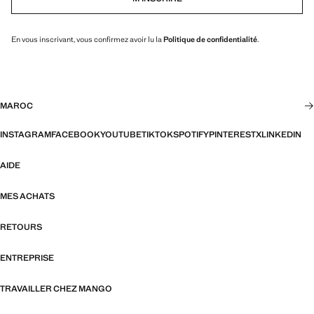
En vous inscrivant, vous confirmez avoir lu la
Politique de confidentialité
.
MAROC
INSTAGRAM
FACEBOOK
YOUTUBE
TIKTOK
SPOTIFY
PINTEREST
X
LINKEDIN
AIDE
MES ACHATS
RETOURS
ENTREPRISE
TRAVAILLER CHEZ MANGO