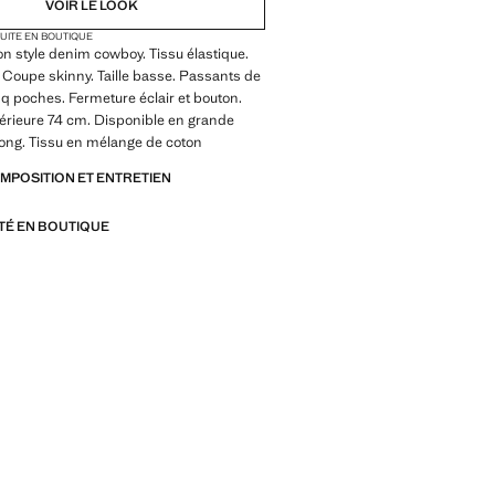
VOIR LE LOOK
TUITE EN BOUTIQUE
on style denim cowboy. Tissu élastique.
 Coupe skinny. Taille basse. Passants de
nq poches. Fermeture éclair et bouton.
érieure 74 cm. Disponible en grande
a-long. Tissu en mélange de coton
OMPOSITION ET ENTRETIEN
ITÉ EN BOUTIQUE