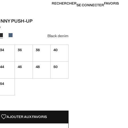
RECHERCHER
FAVORIS
SE CONNECTER
INNY PUSH-UP
D
[399,00 MAD ]
ne couleur
r
ur Bleu moyen
Couleur Black denim sélectionnée
Couleur Bleu foncé
Black denim
34
36
38
40
44
46
48
50
54
TÉS !
LE. JE LE VEUX !
AJOUTER AUX FAVORIS