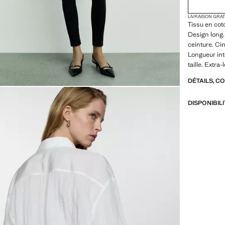
LIVRAISON GRA
Tissu en cot
Design long.
ceinture. Ci
Longueur int
taille. Extr
DÉTAILS, C
DISPONIBIL