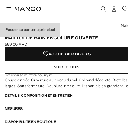
Choisissez une couleur
Couleur Noir sélectionnée
Noir
Passer au contenu principal
EXCLUSIVITÉ INTERNET
MAILLOT DE BAIN ENCOLURE OUVERTE
599,00 MAD
Prix actuel [599,00 MAD ]
AJOUTER AUX FAVORIS
VOIR LE LOOK
LIVRAISON GRATUITE EN BOUTIQUE
Coupe cintrée. Ouverture au niveau du col. Col rond décolleté. Bretelles
larges. Sans fermeture. Doublure intérieure. Disponible en grande taille
DÉTAILS, COMPOSITION ET ENTRETIEN
MESURES
DISPONIBILITÉ EN BOUTIQUE