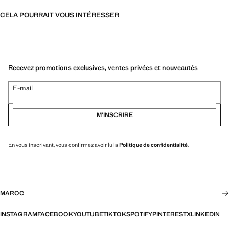
CELA POURRAIT VOUS INTÉRESSER
Recevez promotions exclusives, ventes privées et nouveautés
E-mail
M’INSCRIRE
En vous inscrivant, vous confirmez avoir lu la
Politique de confidentialité
.
MAROC
INSTAGRAM
FACEBOOK
YOUTUBE
TIKTOK
SPOTIFY
PINTEREST
X
LINKEDIN