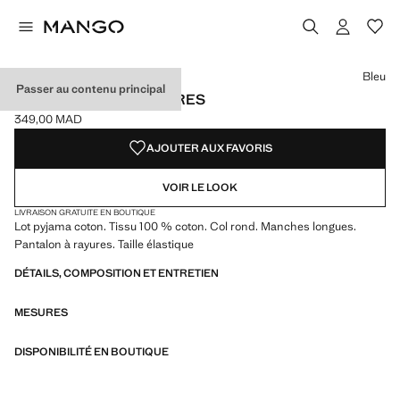
Choisissez une couleur
Couleur Bleu sélectionnée
Bleu
Passer au contenu principal
PYJAMA LONG À RAYURES
349,00 MAD
Prix actuel [349,00 MAD ]
AJOUTER AUX FAVORIS
VOIR LE LOOK
LIVRAISON GRATUITE EN BOUTIQUE
Lot pyjama coton. Tissu 100 % coton. Col rond. Manches longues.
Pantalon à rayures. Taille élastique
DÉTAILS, COMPOSITION ET ENTRETIEN
MESURES
DISPONIBILITÉ EN BOUTIQUE