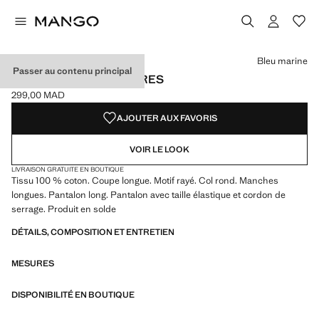
Choisissez une couleur
Couleur Bleu marine sélectionnée
Bleu marine
Passer au contenu principal
PYJAMA LONG À RAYURES
299,00 MAD
Prix actuel [299,00 MAD ]
AJOUTER AUX FAVORIS
VOIR LE LOOK
LIVRAISON GRATUITE EN BOUTIQUE
Tissu 100 % coton. Coupe longue. Motif rayé. Col rond. Manches
longues. Pantalon long. Pantalon avec taille élastique et cordon de
serrage. Produit en solde
DÉTAILS, COMPOSITION ET ENTRETIEN
MESURES
DISPONIBILITÉ EN BOUTIQUE