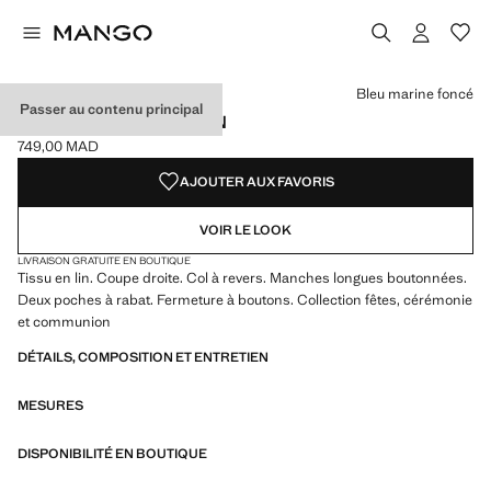
Choisissez une couleur
Couleur Bleu marine foncé sélectionnée
Couleur Sable
Bleu marine foncé
Passer au contenu principal
VESTE DE COSTUME LIN
749,00 MAD
Prix actuel [749,00 MAD ]
AJOUTER AUX FAVORIS
VOIR LE LOOK
LIVRAISON GRATUITE EN BOUTIQUE
Tissu en lin. Coupe droite. Col à revers. Manches longues boutonnées.
Deux poches à rabat. Fermeture à boutons. Collection fêtes, cérémonie
et communion
DÉTAILS, COMPOSITION ET ENTRETIEN
MESURES
DISPONIBILITÉ EN BOUTIQUE