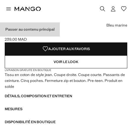
Choisissez une couleur
Couleur Blanc
Couleur Bleu marine sélectionnée
Couleur Kaki
Bleu marine
Passer au contenu principal
BERMUDA JEAN
239,00 MAD
Prix actuel [239,00 MAD ]
AJOUTER AUX FAVORIS
VOIR LE LOOK
LIVRAISON GRATUITE EN BOUTIQUE
Tissu en coton de style jean. Coupe droite. Coupe courte. Passants de
ceinture. Cinq poches. Fermeture zip et bouton. Pre-teen. Produit en
solde
DÉTAILS, COMPOSITION ET ENTRETIEN
MESURES
DISPONIBILITÉ EN BOUTIQUE