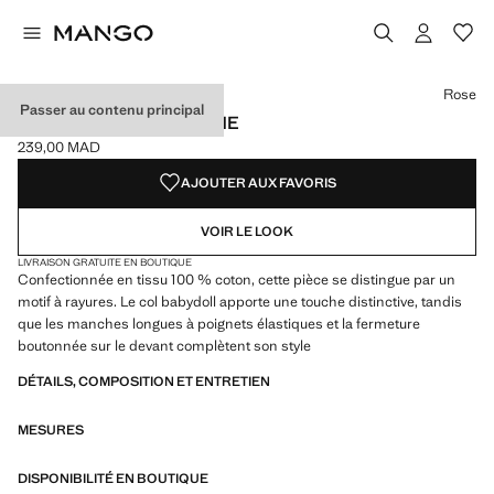
Choisissez une couleur
Couleur Blanc
Couleur Rose sélectionnée
Rose
Passer au contenu principal
CHEMISE COL CLAUDINE
239,00 MAD
Prix actuel [239,00 MAD ]
AJOUTER AUX FAVORIS
VOIR LE LOOK
LIVRAISON GRATUITE EN BOUTIQUE
Confectionnée en tissu 100 % coton, cette pièce se distingue par un
motif à rayures. Le col babydoll apporte une touche distinctive, tandis
que les manches longues à poignets élastiques et la fermeture
boutonnée sur le devant complètent son style
DÉTAILS, COMPOSITION ET ENTRETIEN
MESURES
DISPONIBILITÉ EN BOUTIQUE