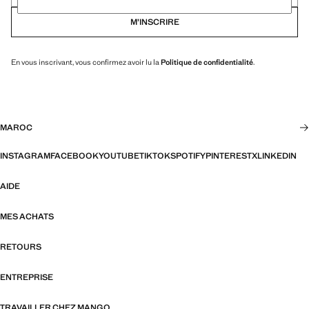
M’INSCRIRE
En vous inscrivant, vous confirmez avoir lu la
Politique de confidentialité
.
MAROC
INSTAGRAM
FACEBOOK
YOUTUBE
TIKTOK
SPOTIFY
PINTEREST
X
LINKEDIN
AIDE
MES ACHATS
RETOURS
ENTREPRISE
TRAVAILLER CHEZ MANGO