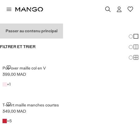
HOLIDAY OUTFITS
Passer au contenu principal
Chang
Aff
FILTRER ET TRIER
Aff
Af
PULL-OVER MAILLE COL EN V
Pull-over maille col en V
399,00 MAD
Prix actuel [399,00 MAD ]
Rose clair
+1 couleur
+
1
T-SHIRT MAILLE MANCHES COURTES
T-shirt maille manches courtes
349,00 MAD
Prix actuel [349,00 MAD ]
Rouge
+5 couleurs
+
5