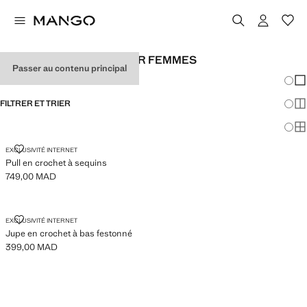
LOOKS DE FESTIVAL POUR FEMMES
Passer au contenu principal
Chang
Aff
FILTRER ET TRIER
Aff
Af
PULL EN CROCHET À SEQUINS
EXCLUSIVITÉ INTERNET
Pull en crochet à sequins
749,00 MAD
Prix actuel [749,00 MAD ]
JUPE EN CROCHET À BAS FESTONNÉ
EXCLUSIVITÉ INTERNET
Jupe en crochet à bas festonné
399,00 MAD
Prix actuel [399,00 MAD ]