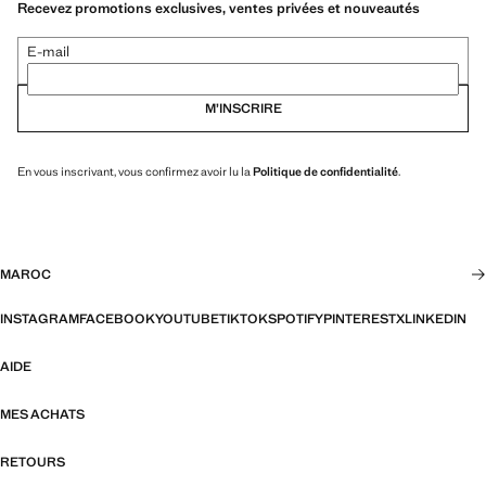
Recevez promotions exclusives, ventes privées et nouveautés
E-mail
M’INSCRIRE
En vous inscrivant, vous confirmez avoir lu la
Politique de confidentialité
.
MAROC
INSTAGRAM
FACEBOOK
YOUTUBE
TIKTOK
SPOTIFY
PINTEREST
X
LINKEDIN
AIDE
MES ACHATS
RETOURS