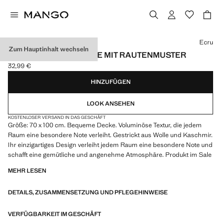
Wählen Sie eine Farbe
Ecru
Zum Hauptinhalt wechseln
WEICHE KINDERDECKE MIT RAUTENMUSTER
32,99 €
Aktueller Preis [32,99 € ]
HINZUFÜGEN
LOOK ANSEHEN
KOSTENLOSER VERSAND IN DAS GESCHÄFT
Größe: 70 x 100 cm. Bequeme Decke. Voluminöse Textur, die jedem
Raum eine besondere Note verleiht. Gestrickt aus Wolle und Kaschmir.
Ihr einzigartiges Design verleiht jedem Raum eine besondere Note und
schafft eine gemütliche und angenehme Atmosphäre. Produkt im Sale
MEHR LESEN
DETAILS, ZUSAMMENSETZUNG UND PFLEGEHINWEISE
VERFÜGBARKEIT IM GESCHÄFT