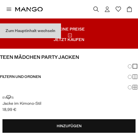
KLEINE PREISE
Zum Hauptinhalt wechseln
JETZT KAUFEN
TEEN MÄDCHEN PARTY JACKEN
Änder
Wen
FILTERN UND ORDNEN
Meh
Ma
JACKE IM KIMONO-STIL
EVENTS
Jacke im Kimono-Stil
18,99 €
Aktueller Preis [18,99 € ]
HINZUFÜGEN