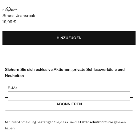
STRASS-JEANSROCK
NEW NOW
Strass-Jeansrock
19,99 €
Aktueller Preis [19,99 € ]
HINZUFÜGEN
Sichern Sie sich exklusive Aktionen, private Schlussverkäufe und
Neuheiten
E-Mail
ABONNIEREN
Mit Ihrer Anmeldung bestätigen Sie, dass Sie die
Datenschutzrichtlinie
gelesen
haben.