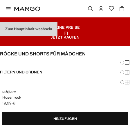
KLEINE PREISE
Zum Hauptinhalt wechseln
JETZT KAUFEN
RÖCKE UND SHORTS FÜR MÄDCHEN
Änder
Wen
FILTERN UND ORDNEN
Meh
Ma
HOSENROCK
NEW NOW
Hosenrock
19,99 €
Aktueller Preis [19,99 € ]
HINZUFÜGEN