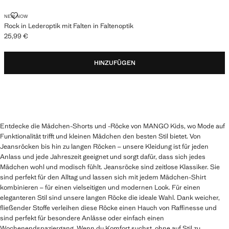
ROCK IN LEDEROPTIK MIT FALTEN IN FALTENOPTIK
NEW NOW
Rock in Lederoptik mit Falten in Faltenoptik
25,99 €
Aktueller Preis [25,99 € ]
HINZUFÜGEN
Entdecke die Mädchen-Shorts und -Röcke von MANGO Kids, wo Mode auf
Funktionalität trifft und kleinen Mädchen den besten Stil bietet. Von
Jeansröcken bis hin zu langen Röcken – unsere Kleidung ist für jeden
Anlass und jede Jahreszeit geeignet und sorgt dafür, dass sich jedes
Mädchen wohl und modisch fühlt. Jeansröcke sind zeitlose Klassiker. Sie
sind perfekt für den Alltag und lassen sich mit jedem Mädchen-Shirt
kombinieren – für einen vielseitigen und modernen Look. Für einen
eleganteren Stil sind unsere langen Röcke die ideale Wahl. Dank weicher,
fließender Stoffe verleihen diese Röcke einen Hauch von Raffinesse und
sind perfekt für besondere Anlässe oder einfach einen
Wochenendspaziergang. Wenn du Komfort suchst, ohne auf Stil zu