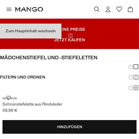
KLEINE PREISE
Zum Hauptinhalt wechseln
JETZT KAUFEN
MÄDCHENSTIEFEL UND -STIEFELETTEN
Änder
Wen
FILTERN UND ORDNEN
Meh
Ma
SCHNÜRSTIEFELETTE AUS RINDSLEDER
NEW NOW
Schnürstiefelette aus Rindsleder
59,99 €
Aktueller Preis [59,99 € ]
HINZUFÜGEN