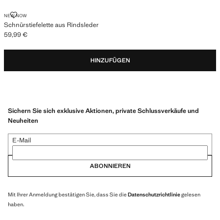
SCHNÜRSTIEFELETTE AUS RINDSLEDER
NEW NOW
Schnürstiefelette aus Rindsleder
59,99 €
Aktueller Preis [59,99 € ]
HINZUFÜGEN
Sichern Sie sich exklusive Aktionen, private Schlussverkäufe und
Neuheiten
E-Mail
ABONNIEREN
Mit Ihrer Anmeldung bestätigen Sie, dass Sie die
Datenschutzrichtlinie
gelesen
haben.