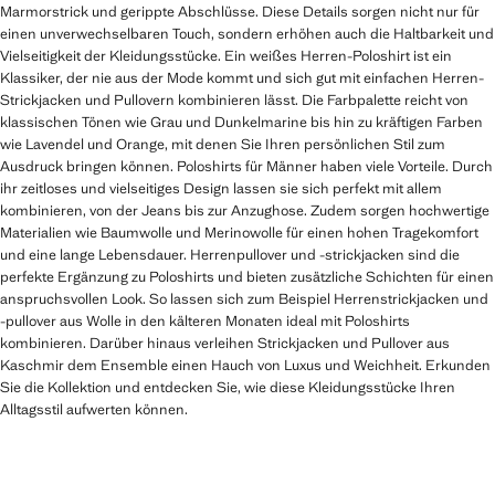
Marmorstrick und gerippte Abschlüsse. Diese Details sorgen nicht nur für
einen unverwechselbaren Touch, sondern erhöhen auch die Haltbarkeit und
Vielseitigkeit der Kleidungsstücke. Ein weißes Herren-Poloshirt ist ein
Klassiker, der nie aus der Mode kommt und sich gut mit einfachen Herren-
Strickjacken und Pullovern kombinieren lässt. Die Farbpalette reicht von
klassischen Tönen wie Grau und Dunkelmarine bis hin zu kräftigen Farben
wie Lavendel und Orange, mit denen Sie Ihren persönlichen Stil zum
Ausdruck bringen können. Poloshirts für Männer haben viele Vorteile. Durch
ihr zeitloses und vielseitiges Design lassen sie sich perfekt mit allem
kombinieren, von der Jeans bis zur Anzughose. Zudem sorgen hochwertige
Materialien wie Baumwolle und Merinowolle für einen hohen Tragekomfort
und eine lange Lebensdauer. Herrenpullover und -strickjacken sind die
perfekte Ergänzung zu Poloshirts und bieten zusätzliche Schichten für einen
anspruchsvollen Look. So lassen sich zum Beispiel Herrenstrickjacken und
-pullover aus Wolle in den kälteren Monaten ideal mit Poloshirts
kombinieren. Darüber hinaus verleihen Strickjacken und Pullover aus
Kaschmir dem Ensemble einen Hauch von Luxus und Weichheit. Erkunden
Sie die Kollektion und entdecken Sie, wie diese Kleidungsstücke Ihren
Alltagsstil aufwerten können.