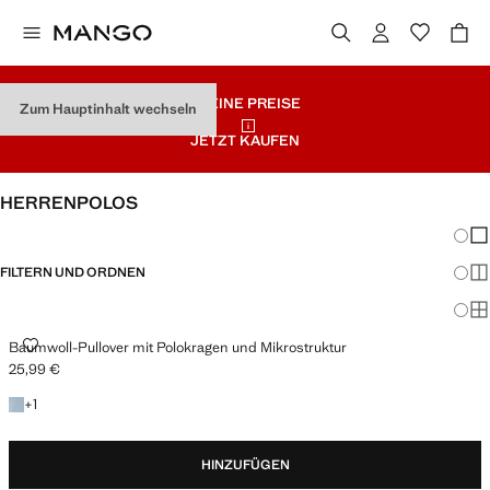
KLEINE PREISE
Zum Hauptinhalt wechseln
JETZT KAUFEN
HERRENPOLOS
Änder
Wen
FILTERN UND ORDNEN
Meh
Ma
BAUMWOLL-PULLOVER MIT POLOKRAGEN UND MIKROSTRUKTUR
Baumwoll-Pullover mit Polokragen und Mikrostruktur
25,99 €
Aktueller Preis [25,99 € ]
+ 1 Farbe
+
1
HINZUFÜGEN