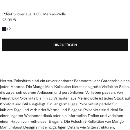
POLO-PULLOVER AUS 100% MERINO-WOLLE
Polo-Pullover aus 100% Merino-Wolle
25,99 €
Aktueller Preis [25,99 € ]
+ 2 Farben
+
2
HINZUFÜGEN
Herren-Poloshirts sind ein unverzichtbarer Bestandteil der Garderobe eines
jeden Mannes. Die Mango Man-Kollektion bietet eine große Vielfalt an Stilen,
die zu verschiedenen Anlässen und persönlichen Vorlieben passen. Von
Feinstrick-Poloshirts bis hin zu Varianten aus Merinowolle ist jedes Stück auf
Komfort und Stil ausgelegt. Ein langärmeliges Poloshirt ist perfekt für
kühlere Tage und verbindet Wärme und Eleganz. Poloshirts sind ideal für
einen legeren Wochenendlook oder ein informelles Treffen und verleihen
einen Hauch von müheloser Eleganz. Die Poloshirt-Kollektion von Mango
Man umfasst Designs mit einzigartigen Details wie Gitterstrukturen,