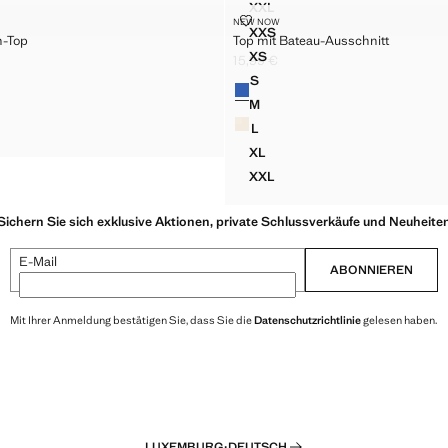
XXL
LUNDER MIT GÜRTEL
FIGURBETONTES FEINSTRIC
PITZEN-TOP
TOP MIT BATEAU-AUSSCHNITT
NEW NOW
Größen
XXS
n-Top
Top mit Bateau-Ausschnitt
SPITZEN-TOP
TOP MIT BATEAU-AUSSCHNI
XS
15,99 €
SPITZEN-TOP
TOP MIT BATEAU-AUSSCHNIT
5,99 € ]
Aktueller Preis [15,99 € ]
S
Farben
SPITZEN-TOP
TOP MIT BATEAU-AUSSCHNIT
M
SPITZEN-TOP
TOP MIT BATEAU-AUSSCHNIT
L
SPITZEN-TOP
TOP MIT BATEAU-AUSSCHNIT
XL
TOP MIT BATEAU-AUSSCHNIT
XXL
TOP MIT BATEAU-AUSSCHNI
Sichern Sie sich exklusive Aktionen, private Schlussverkäufe und Neuheite
E-Mail
ABONNIEREN
Mit Ihrer Anmeldung bestätigen Sie, dass Sie die
Datenschutzrichtlinie
gelesen haben.
LUXEMBURG
·
DEUTSCH