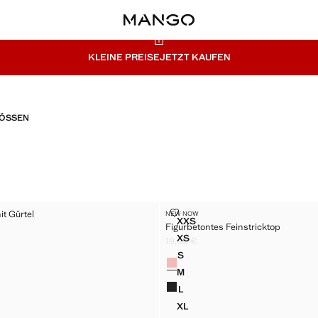
KLEINE PREISE
JETZT KAUFEN
ÖSSEN
NDER MIT GÜRTEL
FIGURBETONTES FEINSTRICKTO
it Gürtel
NEW NOW
Größen
XXS
Figurbetontes Feinstricktop
LUNDER MIT GÜRTEL
FIGURBETONTES FEINSTRI
5,99 € ]
XS
19,99 €
LUNDER MIT GÜRTEL
FIGURBETONTES FEINSTRIC
Aktueller Preis [19,99 € ]
S
Farben
UNDER MIT GÜRTEL
FIGURBETONTES FEINSTRIC
M
UNDER MIT GÜRTEL
FIGURBETONTES FEINSTRIC
L
UNDER MIT GÜRTEL
FIGURBETONTES FEINSTRIC
XL
UNDER MIT GÜRTEL
FIGURBETONTES FEINSTRIC