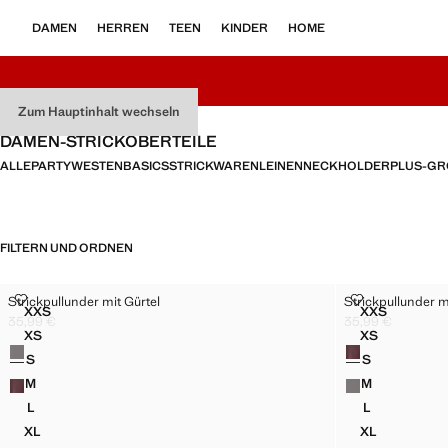
DAMEN
HERREN
TEEN
KINDER
HOME
Zum Hauptinhalt wechseln
DAMEN-STRICKOBERTEILE
ALLE
PARTY
WESTEN
BASICS
STRICKWAREN
LEINEN
NECKHOLDER
PLUS-GR
FILTERN UND ORDNEN
PLUS VERFÜGBAR
STRICKPULLUNDER MIT GÜRTEL
STRICKPULLU
Strickpullunder mit Gürtel
Strickpullunder m
Größen
Größen
XXS
XXS
STRICKPULLUNDER MIT GÜRTEL
STRICKPUL
35,99 €
35,99 €
Aktueller Preis [35,99 € ]
Aktueller Preis [3
XS
XS
Farben
Farben
STRICKPULLUNDER MIT GÜRTEL
STRICKPUL
S
S
STRICKPULLUNDER MIT GÜRTEL
STRICKPULL
M
M
STRICKPULLUNDER MIT GÜRTEL
STRICKPULL
L
L
STRICKPULLUNDER MIT GÜRTEL
STRICKPULL
XL
XL
STRICKPULLUNDER MIT GÜRTEL
STRICKPULL