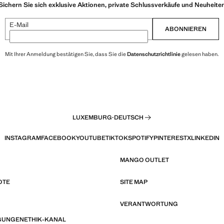
Sichern Sie sich exklusive Aktionen, private Schlussverkäufe und Neuheite
E-Mail
ABONNIEREN
Mit Ihrer Anmeldung bestätigen Sie, dass Sie die
Datenschutzrichtlinie
gelesen haben.
LUXEMBURG
·
DEUTSCH
INSTAGRAM
FACEBOOK
YOUTUBE
TIKTOK
SPOTIFY
PINTEREST
X
LINKEDIN
MANGO OUTLET
OTE
SITE MAP
VERANTWORTUNG
GUNGEN
ETHIK-KANAL