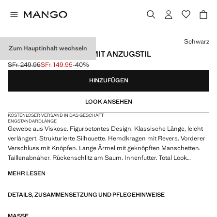
Wählen Sie eine Farbe
Schwarz
Zum Hauptinhalt wechseln
TAILLIERTER BLAZER MIT ANZUGSTIL
SFr. 249.95
SFr. 149.95
-40%
Ausgangspreis durchgestrichen [SFr. 249.95 ]
Aktueller Preis [SFr. 149.95 ]
HINZUFÜGEN
LOOK ANSEHEN
KOSTENLOSER VERSAND IN DAS GESCHÄFT
ENG
STANDARDLÄNGE
Gewebe aus Viskose. Figurbetontes Design. Klassische Länge, leicht
verlängert. Strukturierte Silhouette. Hemdkragen mit Revers. Vorderer
Verschluss mit Knöpfen. Lange Ärmel mit geknöpften Manschetten.
Taillenabnäher. Rückenschlitz am Saum. Innenfutter. Total Look
MEHR LESEN
Wir arbeiten mit einer der ausdrucksstärksten amerikanischen
Independent-Marken zusammen, um eine Sommerkollektion voller
DETAILS, ZUSAMMENSETZUNG UND PFLEGEHINWEISE
kraftvoller Energie zu gestalten, in der Funktionalität und Ästhetik in
Einklang stehen. ECKHAUS LATTA x MANGO präsentiert leichte
Silhouetten, bei denen Layering und ein konzeptioneller Ansatz im
MASSE