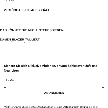
Vordergrund stehen. Diese Kollektion unterstreicht die persönliche
Ausdruckskraft sowohl im urbanen Alltag als auch bei besonderen
VERFÜGBARKEIT IM GESCHÄFT
Anlässen
DAS KÖNNTE SIE AUCH INTERESSIEREN
DAMEN
BLAZER
TAILLIERT
Sichern Sie sich exklusive Aktionen, private Schlussverkäufe und
Neuheiten
E-Mail
ABONNIEREN
Mit Ihrer Anmeldung bestätigen Sie, dass Sie die
Datenschutzrichtlinie
gelesen