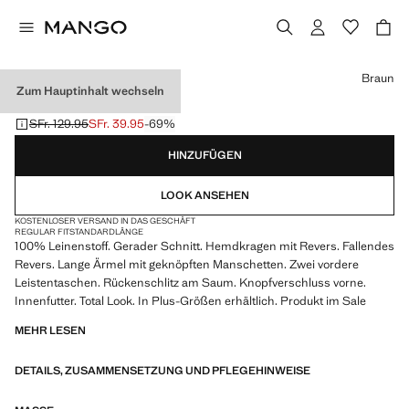
Wählen Sie eine Farbe
Braun
Zum Hauptinhalt wechseln
LEINEN-SAKKO
SFr. 129.95
SFr. 39.95
-69%
Ausgangspreis durchgestrichen [SFr. 129.95 ]
Aktueller Preis [SFr. 39.95 ]
HINZUFÜGEN
LOOK ANSEHEN
KOSTENLOSER VERSAND IN DAS GESCHÄFT
REGULAR FIT
STANDARDLÄNGE
100% Leinenstoff. Gerader Schnitt. Hemdkragen mit Revers. Fallendes
Revers. Lange Ärmel mit geknöpften Manschetten. Zwei vordere
Leistentaschen. Rückenschlitz am Saum. Knopfverschluss vorne.
Innenfutter. Total Look. In Plus-Größen erhältlich. Produkt im Sale
MEHR LESEN
DETAILS, ZUSAMMENSETZUNG UND PFLEGEHINWEISE