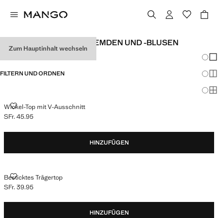
TEENAGER-MÄDCHENHEMDEN UND -BLUSEN
Zum Hauptinhalt wechseln
Änder
Wen
FILTERN UND ORDNEN
Meh
Ma
WICKEL-TOP MIT V-AUSSCHNITT
Wickel-Top mit V-Ausschnitt
SFr. 45.95
Aktueller Preis [SFr. 45.95 ]
HINZUFÜGEN
BESTICKTES TRÄGERTOP
Besticktes Trägertop
SFr. 39.95
Aktueller Preis [SFr. 39.95 ]
HINZUFÜGEN