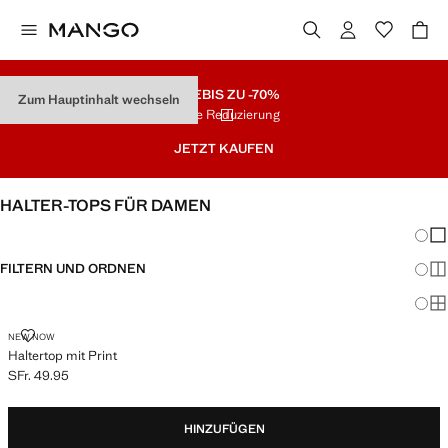
SALE
BIS ZU -70%
Zum Hauptinhalt wechseln
Letzte Reduzierung
JETZT KAUFEN
HALTER-TOPS FÜR DAMEN
Änder
Wen
FILTERN UND ORDNEN
Meh
Ma
HALTERTOP MIT PRINT
NEW NOW
Haltertop mit Print
SFr. 49.95
Aktueller Preis [SFr. 49.95 ]
HINZUFÜGEN