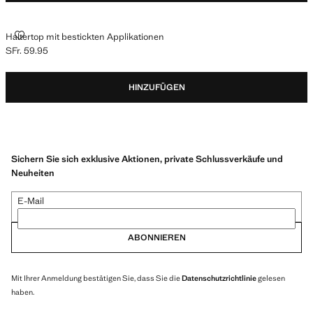
HALTERTOP MIT BESTICKTEN APPLIKATIONEN
Haltertop mit bestickten Applikationen
SFr. 59.95
Aktueller Preis [SFr. 59.95 ]
HINZUFÜGEN
Sichern Sie sich exklusive Aktionen, private Schlussverkäufe und
Neuheiten
E-Mail
ABONNIEREN
Mit Ihrer Anmeldung bestätigen Sie, dass Sie die
Datenschutzrichtlinie
gelesen
haben.