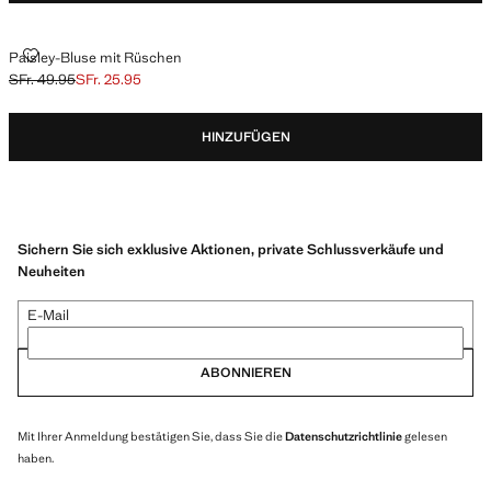
PAISLEY-BLUSE MIT RÜSCHEN
Paisley-Bluse mit Rüschen
SFr. 49.95
SFr. 25.95
Ausgangspreis durchgestrichen [SFr. 49.95 ]
Aktueller Preis [SFr. 25.95 ]
HINZUFÜGEN
Sichern Sie sich exklusive Aktionen, private Schlussverkäufe und
Neuheiten
E-Mail
ABONNIEREN
Mit Ihrer Anmeldung bestätigen Sie, dass Sie die
Datenschutzrichtlinie
gelesen
haben.