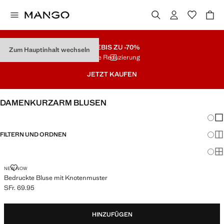
SALE
BIS ZU -70%
Zum Hauptinhalt wechseln
Letzte Reduzierung
JETZT KAUFEN
DAMENKURZARM BLUSEN
Änder
Wen
FILTERN UND ORDNEN
Meh
Ma
BEDRUCKTE BLUSE MIT KNOTENMUSTER
NEW NOW
Bedruckte Bluse mit Knotenmuster
SFr. 69.95
Aktueller Preis [SFr. 69.95 ]
HINZUFÜGEN