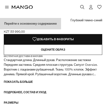
Выберите цвет
Выбранный цвет: Глубокий темно-синий
Цвет Хаки
Цвет Бежевый
Глубокий темно-синий
Перейти к основному содержанию
ДЖИНСОВАЯ КУРТКА
KZT 33 990,00
Текущая цена [KZT 33 990,00 ]
ДОБАВИТЬ В ФАВОРИТЫ
ОЦЕНИТЕ ОБРАЗ
БЕСПЛАТНАЯ ДОСТАВКА В МАГАЗИН
Стандартная длина. Длинный рукав. Расположение застежки
Передняя застежка. Средняя плоская структура. Силуэт Oversize.
Воротник с лацканами рубашечный. Ткань: 100% хлопок. Эффект
денима. Прямой крой. Рубашечный воротник. Длинные рукава с
пуговицами на манжетах. Передняя застежка на пуговицах. Два
ПОКАЗАТЬ БОЛЬШЕ
накладных кармана спереди. Товар на распродаже
ПОДРОБНЕЕ, СОСТАВ И УХОД
РАЗМЕРЫ