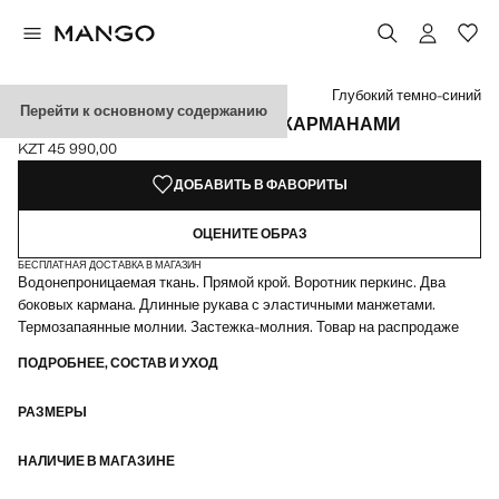
Выберите цвет
Выбранный цвет: Глубокий темно-синий
Глубокий темно-синий
Перейти к основному содержанию
НЕПРОМОКАЕМАЯ КУРТКА С КАРМАНАМИ
KZT 45 990,00
Текущая цена [KZT 45 990,00 ]
ДОБАВИТЬ В ФАВОРИТЫ
ОЦЕНИТЕ ОБРАЗ
БЕСПЛАТНАЯ ДОСТАВКА В МАГАЗИН
Водонепроницаемая ткань. Прямой крой. Воротник перкинс. Два
боковых кармана. Длинные рукава с эластичными манжетами.
Термозапаянные молнии. Застежка-молния. Товар на распродаже
ПОДРОБНЕЕ, СОСТАВ И УХОД
РАЗМЕРЫ
НАЛИЧИЕ В МАГАЗИНЕ