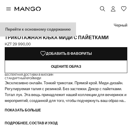
Выберите цвет
Выбранный цвет: Черный
Черный
Перейти к основному содержанию
ЭКСКЛЮЗИВНО ОНЛАЙН
ТРИКОТАЖНАЯ ЮБКА МИДИ С ПАЙЕТКАМИ
KZT 29 990,00
Текущая цена [KZT 29 990,00 ]
ДОБАВИТЬ В ФАВОРИТЫ
ОЦЕНИТЕ ОБРАЗ
БЕСПЛАТНАЯ ДОСТАВКА В МАГАЗИН
СТАНДАРТНЫЙ КРОЙ
МИДИ
Эксклюзивно онлайн. Тонкий трикотаж. Прямой крой. Миди-дизайн.
Регулируемая талия с резинкой. Без застежки. Декор с пайетками.
Тотал лук. Эта вещь принадлежит нашей коллекции для вечеринок и
мероприятий, созданной для того, чтобы подчеркнуть ваш образ на
особых случаях
ПОКАЗАТЬ БОЛЬШЕ
ПОДРОБНЕЕ, СОСТАВ И УХОД